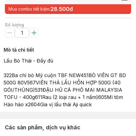
28.500đ
Mua combo tiết kiệm:
Số lượng
Mô tả chi tiết
Lẩu Bò Thái - Đầy đủ
322Ba chỉ bò Mỹ cuộn TBF NEW451BÒ VIÊN GT BD
500G 80V567VIÊN THẢ LẨU HỖN HỢP 500G (40
GÓI/THÙNG)531ĐẬU HŨ CÁ PHÔ MAI MALAYSIA
TOFU - 400g611Rau (2 loại rau + 1 nấm)605Mì tôm
Hảo hảo x2604Gia vị lẩu thái Aji quick
Các sản phẩm, dịch vụ khác