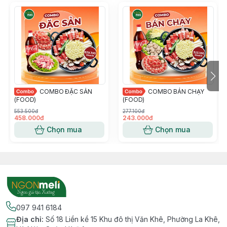
COMBO ĐẶC SẢN
COMBO BÁN CHẠY
(FOOD)
(FOOD)
553.500đ
277.100đ
458.000đ
243.000đ
Chọn mua
Chọn mua
097 941 6184
Địa chỉ
:
Số 18 Liền kề 15 Khu đô thị Văn Khê, Phường La Khê,