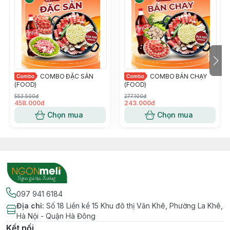
COMBO ĐẶC SẢN
COMBO BÁN CHẠY
(FOOD)
(FOOD)
553.500đ
277.100đ
458.000đ
243.000đ
Chọn mua
Chọn mua
097 941 6184
Địa chỉ
:
Số 18 Liền kề 15 Khu đô thị Văn Khê, Phường La Khê,
Hà Nội - Quận Hà Đông
Kết nối