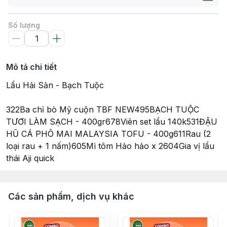
Số lượng
Mô tả chi tiết
Lẩu Hải Sản - Bạch Tuộc
322Ba chỉ bò Mỹ cuộn TBF NEW495BẠCH TUỘC
TƯƠI LÀM SẠCH - 400gr678Viên set lẩu 140k531ĐẬU
HŨ CÁ PHÔ MAI MALAYSIA TOFU - 400g611Rau (2
loại rau + 1 nấm)605Mì tôm Hảo hảo x 2604Gia vị lẩu
thái Aji quick
Các sản phẩm, dịch vụ khác