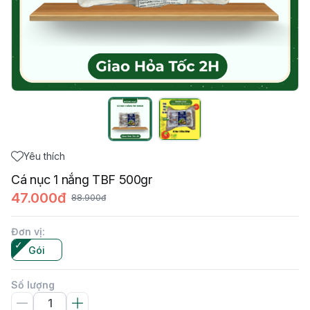
Yêu thích
Cá nục 1 nắng TBF 500gr
47.000đ
88.900đ
Đơn vị
:
Gói
Số lượng