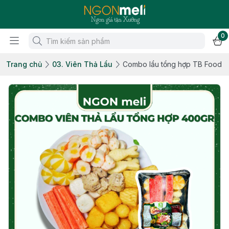
0
Trang chủ
03. Viên Thả Lẩu
Combo lẩu tổng hợp TB Food