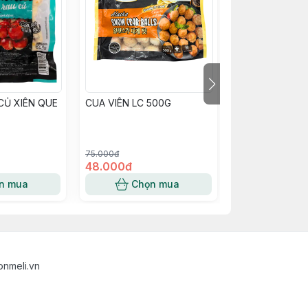
CỦ XIÊN QUE
CUA VIÊN LC 500G
Bò viên LC 1kg
75.000đ
48.000đ
65.000đ
n mua
Chọn mua
Chọn
nmeli.vn