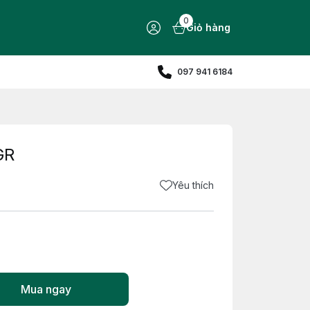
0
Giỏ hàng
097 941 6184
GR
Yêu thích
Mua ngay