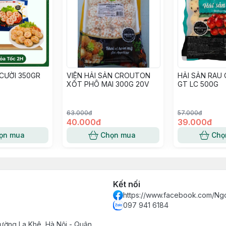
CƯỜI 350GR
VIÊN HẢI SẢN CROUTON
HẢI SẢN RAU 
XỐT PHÔ MAI 300G 20V
GT LC 500G
63.000đ
57.000đ
40.000đ
39.000đ
ọn mua
Chọn mua
Chọ
Kết nối
https://www.facebook.com/Ngo
097 941 6184
hường La Khê, Hà Nội - Quận