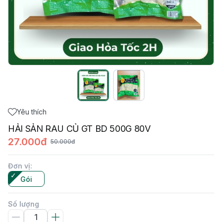
Yêu thích
HẢI SẢN RAU CỦ GT BD 500G 80V
27.000đ
50.000đ
Đơn vị
:
Gói
Số lượng