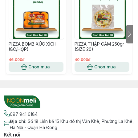
PIZZA BOMB XÚC XÍCH
PIZZA THẬP CẨM 250gr
(8C/HỘP)
(SIZE 20)
46.000đ
40.000đ
Chọn mua
Chọn mua
097 941 6184
Địa chỉ
:
Số 18 Liền kề 15 Khu đô thị Văn Khê, Phường La Khê,
Hà Nội - Quận Hà Đông
Kết nối