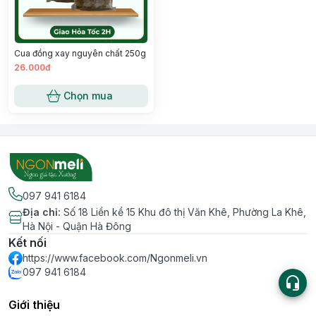
Cua đồng xay nguyên chất 250g
26.000đ
Chọn mua
097 941 6184
Địa chỉ
:
Số 18 Liền kề 15 Khu đô thị Văn Khê, Phường La Khê,
Hà Nội - Quận Hà Đông
Kết nối
https://www.facebook.com/Ngonmeli.vn
097 941 6184
Giới thiệu