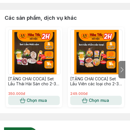
Các sản phẩm, dịch vụ khác
[TẶNG CHAI COCA] Set
[TẶNG CHAI COCA] Set
Lẩu Thái Hải Sản cho 2-3
Lẩu Viên các loại cho 2-3
người NgonMêli Ship hỏa
người NgonMêli Ship Hỏa
tốc Hà Nội
Tốc Hà Nội
350.000đ
249.000đ
Chọn mua
Chọn mua